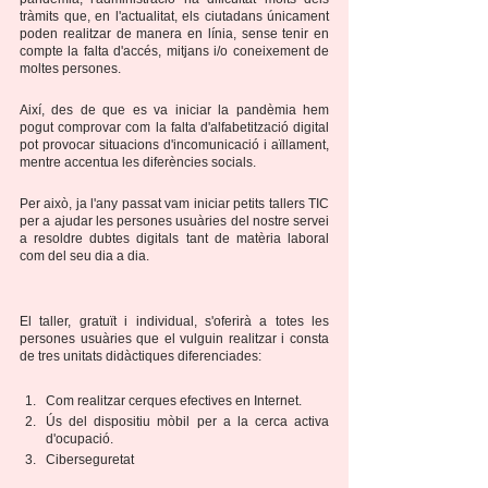
tràmits que, en l'actualitat, els ciutadans únicament 
poden realitzar de manera en línia, sense tenir en 
compte la falta d'accés, mitjans i/o coneixement de 
moltes persones.
Així, des de que es va iniciar la pandèmia hem 
pogut comprovar com la falta d'alfabetització digital 
pot provocar situacions d'incomunicació i aïllament, 
mentre accentua les diferències socials.
Per això, ja l'any passat vam iniciar petits tallers TIC 
per a ajudar les persones usuàries del nostre servei 
a resoldre dubtes digitals tant de matèria laboral 
com del seu dia a dia.
El taller, gratuït i individual, s'oferirà a totes les 
persones usuàries que el vulguin realitzar i consta 
de tres unitats didàctiques diferenciades:
Com realitzar cerques efectives en Internet.
Ús del dispositiu mòbil per a la cerca activa 
d'ocupació.
Ciberseguretat