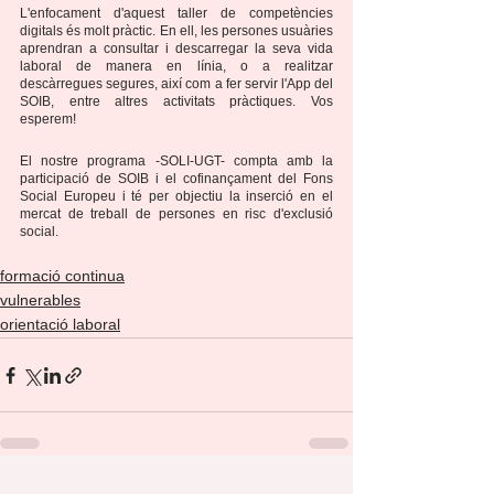
L'enfocament d'aquest taller de competències 
digitals és molt pràctic. En ell, les persones usuàries 
aprendran a consultar i descarregar la seva vida 
laboral de manera en línia, o a realitzar 
descàrregues segures, així com a fer servir l'App del 
SOIB, entre altres activitats pràctiques. Vos 
esperem!
El nostre programa -SOLI-UGT- compta amb la 
participació de SOIB i el cofinançament del Fons 
Social Europeu i té per objectiu la inserció en el 
mercat de treball de persones en risc d'exclusió 
social.
formació continua
vulnerables
orientació laboral