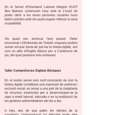
En el Servei d'Orientació Laboral Integral d'UGT 
Illes Balears comencem l'any amb la il·lusió de 
poder oferir a les seves persones usuàries nous 
tallers pràctics amb els quals puguin millorar la seva 
ocupabilitat.
Als quals van arrencar l'any passat -Taller 
emocional i d'Entrevista de Treball- enguany podem 
sumar est que tracta de pal·liar la bretxa digital, així 
com un altre d'Ànglés Básico per a Cambrerxs de 
pis, del qual parlarem més endavant.
Taller Competències Digitals Bàsiques
En el nostre servei som molt conscients de com la 
bretxa digital constitueix una expressió de pobresa i 
exclusió social, en privar a una part de la ciutadania 
de recursos essencials per a desenvolupar-se ja 
sigui a nivell laboral, educatiu o en la realització de 
les gestions administratives del dia a dia.
A més, des de que patim els efectes de la 
pandèmia, l'administració ha dificultat molts dels 