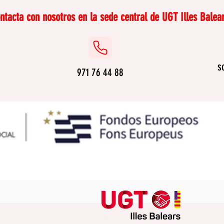
real
nom
ntacta con nosotros en la sede central de
UGT Illes Balear
s
971 76 44 88