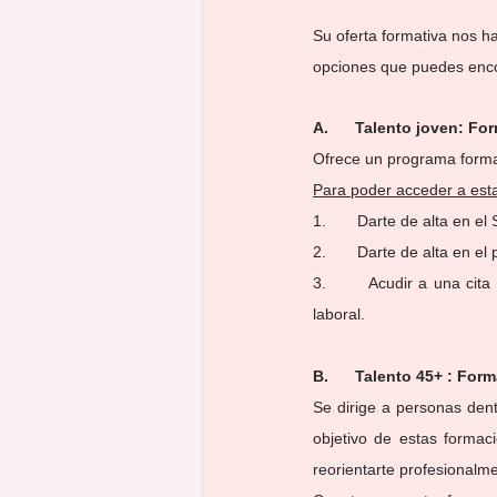
Su oferta formativa nos h
opciones que puedes enco
A.      Talento joven: F
Ofrece un programa format
Para poder acceder a est
1.       Darte de alta en e
2.       Darte de alta en e
3.       Acudir a una cita
laboral.
B.      Talento 45+ : Fo
Se dirige a personas dent
objetivo de estas formaci
reorientarte profesionalm