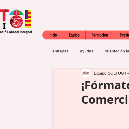
Inicio
Equipo
Formación
Prest
entradas
ayudas
orientación l
Equipo SOLI UGT
mujeres
SEPE
subsidio
¡Fórmate
Comerci
apoyo emocional
búsqueda d
derechos laborales
salario mí