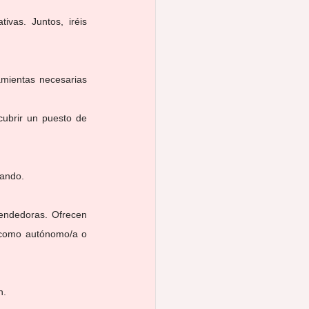
vas. Juntos, iréis 
mientas necesarias 
ubrir un puesto de 
jando.
ndedoras. Ofrecen 
 como autónomo/a o 
n.