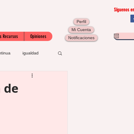
Síguenos en
Perfil
Mi Cuenta
s Recursos
Opiniones
Notificaciones
ntinua
igualdad
SOIB
a de
carta de presentación
recontrato