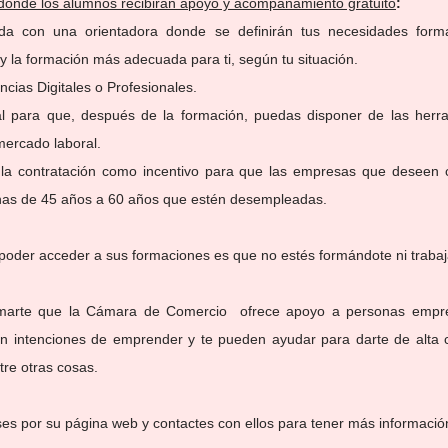
 donde los alumnos recibirán apoyo y acompañamiento gratuito
: 
ada con una orientadora donde se definirán tus necesidades formati
 y la formación más adecuada para ti, según tu situación.
ias Digitales o Profesionales.
al para que, después de la formación, puedas disponer de las herra
 mercado laboral.
la contratación como incentivo para que las empresas que deseen c
onas de 45 años a 60 años que estén desempleadas.
ra poder acceder a sus formaciones es que no estés formándote ni traba
marte que la Cámara de Comercio  ofrece apoyo a personas empre
n intenciones de emprender y te pueden ayudar para darte de alta
tre otras cosas.
s por su página web y contactes con ellos para tener más informació