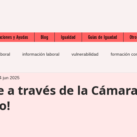
aciones y Ayudas
Blog
Igualdad
Guías de Iguadad
Otro
aboral
información laboral
vulnerabilidad
formación co
4 jun 2025
ERTE
prácticas
autoestima
esfuerzo
SOLI
 a través de la Cámar
o!
e empleo
IQPIB
acreditación competencias profesion
nimo interprofesional
historia
LGBTI
contratos
p