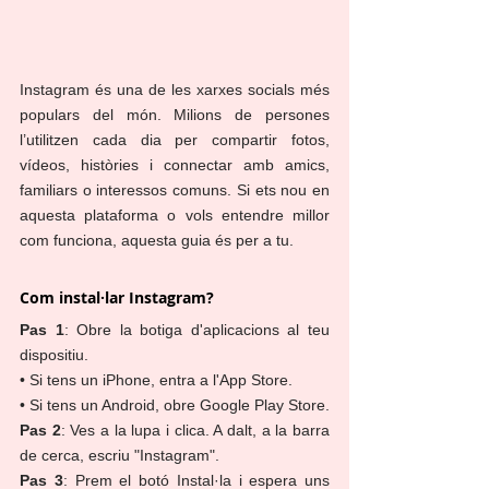
Instagram és una de les xarxes socials més 
populars del món. Milions de persones 
l’utilitzen cada dia per compartir fotos, 
vídeos, històries i connectar amb amics, 
familiars o interessos comuns. Si ets nou en 
aquesta plataforma o vols entendre millor 
com funciona, aquesta guia és per a tu.
Com instal·lar Instagram?
Pas 1
: Obre la botiga d'aplicacions al teu 
dispositiu.
• Si tens un iPhone, entra a l'App Store.
• Si tens un Android, obre Google Play Store.
Pas 2
: Ves a la lupa i clica. A dalt, a la barra 
de cerca, escriu "Instagram".
Pas 3
: Prem el botó Instal·la i espera uns 