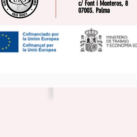
c/ Font i Monteros, 8
07003. Palma