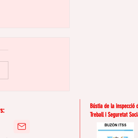
riminació per edat en
eina: la que ningú no
mena
Bústia de la inspecció 
s:
Treball i Seguretat Soci