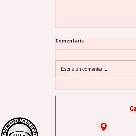
Comentaris
Escriu un comentari...
Preguntes il·legals en una
entrevista de treball
Co