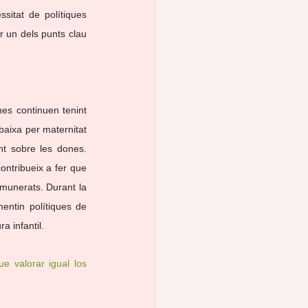
sitat de polítiques 
r un dels punts clau 
nes continuen tenint 
baixa per maternitat 
nt sobre les dones. 
ntribueix a fer que 
munerats. Durant la 
ntin polítiques de 
a infantil.
e valorar igual los 