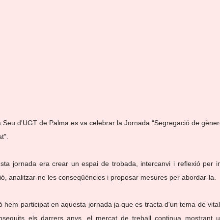
la Seu d'UGT de Palma es va celebrar la Jornada “Segregació de gènere
t”.
esta jornada era crear un espai de trobada, intercanvi i reflexió per i
ió, analitzar-ne les conseqüències i proposar mesures per abordar-la.
ó hem participat en aquesta jornada ja que es tracta d'un tema de vital
seguits els darrers anys, el mercat de treball continua mostrant un