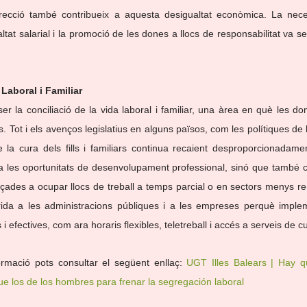
irecció també contribueix a aquesta desigualtat econòmica. La neces
altat salarial i la promoció de les dones a llocs de responsabilitat va se
 Laboral i Familiar
er la conciliació de la vida laboral i familiar, una àrea en què les do
. Tot i els avenços legislatius en alguns països, com les polítiques de 
de la cura dels fills i familiars continua recaient desproporcionadame
a les oportunitats de desenvolupament professional, sinó que també co
çades a ocupar llocs de treball a temps parcial o en sectors menys re
rida a les administracions públiques i a les empreses perquè impleme
i efectives, com ara horaris flexibles, teletreball i accés a serveis de cur
formació pots consultar el següent enllaç: 
UGT Illes Balears | Hay qu
e los de los hombres para frenar la segregación laboral