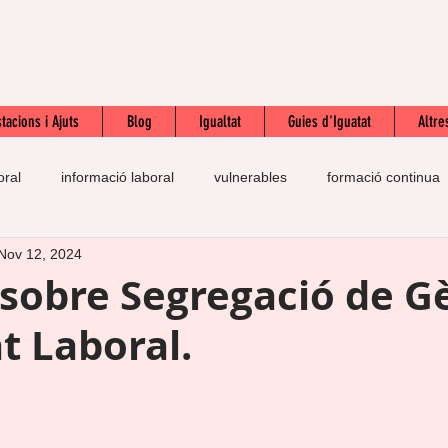
tacions i Ajuts
Blog
Igualtat
Guies d'Iguatat
Altre
oral
informació laboral
vulnerables
formació continua
Nov 12, 2024
prestació
pràctiques
autoestima
esforç
SOL
 sobre Segregació de G
t Laboral.
n
IQPIB
contracte laboral
salari mínim interprofessiona
te
feina
drets laborals
inmigració
UGT
inte