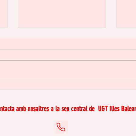
La feina domèstica i de
Disc
cures: invisible però real
la f
ano
ntacta amb nosaltres a la seu central de
UGT Illes Balear