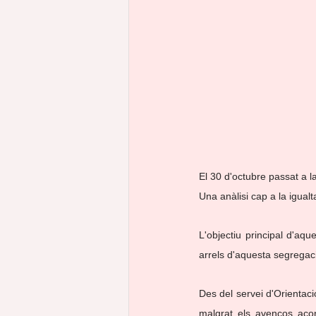
oportunitat laboral
estiu
El 30 d'octubre passat a 
Una anàlisi cap a la igualta
L'objectiu principal d'aqu
arrels d'aquesta segregac
Des del servei d'Orientaci
malgrat els avenços acon