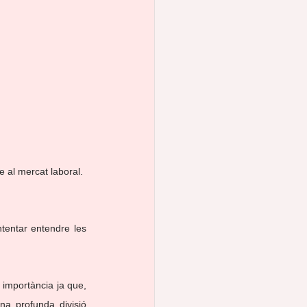
 al mercat laboral. 
ntentar entendre les 
 importància ja que, 
a profunda divisió 