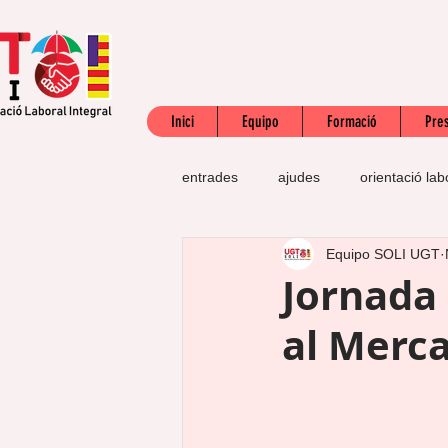
Inici
Equipo
Formació
Pres
entrades
ajudes
orientació lab
Equipo SOLI UGT
SEPE
subsidi
jubilació
Jornada
al Merca
acreditació competències professio
defensa dels drets
precontrac