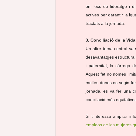
en llocs de lideratge i d
actives per garantir la igu
tractats a la jornada.
3. Conciliació de la Vida
Un altre tema central va s
desavantatges estructurals
i paternitat, la càrrega 
Aquest fet no només limit
moltes dones es vegin for
jornada, es va fer una c
conciliació més equitatives 
Si t'interessa ampliar in
empleos de las mujeres qu