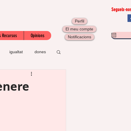
Segueix-nos
Perfil
El meu compte
s Recursos
Opinions
Notificacions
igualtat
dones
I
taller
ènere
l
LGBTI
gració