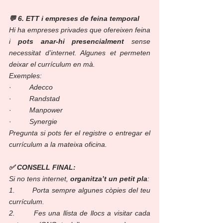
💬 6. ETT i empreses de feina temporal
Hi ha empreses privades que ofereixen feina 
i 
pots anar-hi presencialment
 sense 
necessitat d’internet. Algunes et permeten 
deixar el currículum en mà.
Exemples:
·         
Adecco
·         
Randstad
·         
Manpower
·         
Synergie
Pregunta si pots fer el registre o entregar el 
currículum a la mateixa oficina.
✅ CONSELL FINAL:
Si no tens internet, 
organitza’t un petit pla
:
1.       Porta sempre algunes còpies del teu 
currículum.
2.       Fes una llista de llocs a visitar cada 