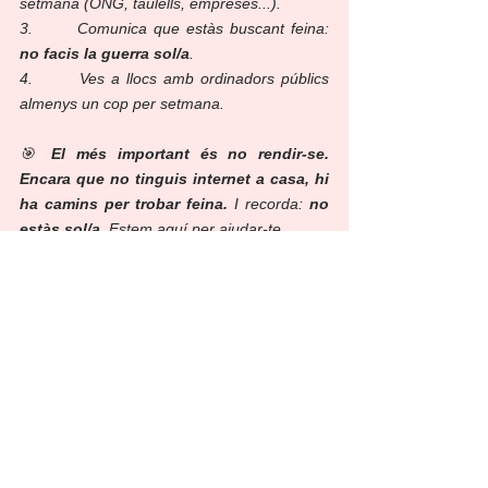
setmana (ONG, taulells, empreses...).
3.       Comunica que estàs buscant feina: 
no facis la guerra sol/a
.
4.       Ves a llocs amb ordinadors públics 
almenys un cop per setmana.
🎯 
El més important és no rendir-se. 
Encara que no tinguis internet a casa, hi 
ha camins per trobar feina.
 I recorda: 
no 
estàs sol/a
. Estem aquí per ajudar-te.
SOLI està gestionat per la Unió General de 
Treballadores i Treballadors (UGT), pertany 
a la convocatòria SOIB Orientació Itineraris 
Integrals d’Inserció, promogut pel SOIB i ha 
comptat amb el cofinançament de la Unió 
Europea (FSE+)