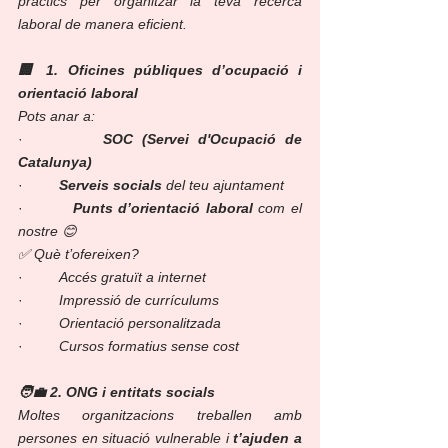
pràctics per organitzar la teva recerca 
laboral de manera eficient.
🏢 1. Oficines públiques d’ocupació i 
orientació laboral
Pots anar a:
·         
SOC (Servei d'Ocupació de 
Catalunya)
·         
Serveis socials
 del teu ajuntament
·         
Punts d’orientació laboral
 com el 
nostre 😊
✅ Què t’ofereixen?
·         
Accés gratuït a internet
·         
Impressió de currículums
·         
Orientació personalitzada
·         
Cursos formatius sense cost
🧑‍💼 2. ONG i entitats socials
Moltes organitzacions treballen amb 
persones en situació vulnerable i 
t’ajuden a 