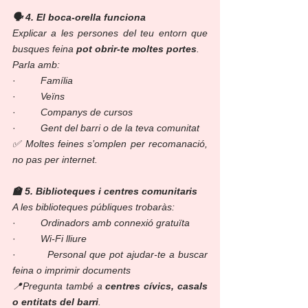
🗣️ 4. El boca-orella funciona
Explicar a les persones del teu entorn que 
busques feina 
pot obrir-te moltes portes
.
Parla amb:
·         
Família
·         
Veïns
·         
Companys de cursos
·         
Gent del barri o de la teva comunitat
✅ Moltes feines s’omplen per recomanació, 
no pas per internet.
🏫 5. Biblioteques i centres comunitaris
A les biblioteques públiques trobaràs:
·         
Ordinadors amb connexió gratuïta
·         
Wi-Fi lliure
·         
Personal que pot ajudar-te a buscar 
feina o imprimir documents
📍Pregunta també a 
centres cívics, casals 
o entitats del barri
.