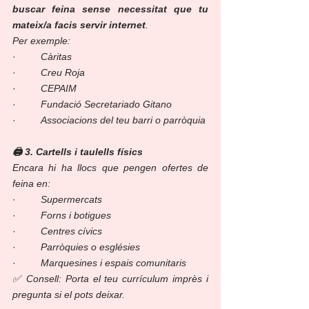
buscar feina sense necessitat que tu 
mateix/a facis servir internet
.
Per exemple:
·         
Càritas
·         
Creu Roja
·         
CEPAIM
·         
Fundació Secretariado Gitano
·         
Associacions del teu barri o parròquia
🖨️ 3. Cartells i taulells físics
Encara hi ha llocs que pengen ofertes de 
feina en:
·         
Supermercats
·         
Forns i botigues
·         
Centres cívics
·         
Parròquies o esglésies
·         
Marquesines i espais comunitaris
✅ Consell: Porta el teu currículum imprès i 
pregunta si el pots deixar.