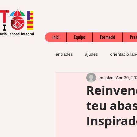
Inici
Equipo
Formació
Pres
entrades
ajudes
orientació lab
mcalvoi
Apr 30, 20
SEPE
subsidi
jubilació
Reinvenc
teu abas
acreditació competències professio
Inspirad
defensa dels drets
precontrac