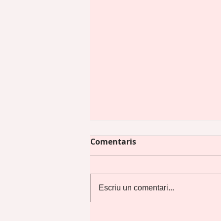
Comentaris
Escriu un comentari...
Preguntes il·legals en una