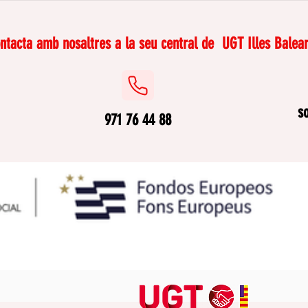
cures: invisible però real
la f
ano
ntacta amb nosaltres a la seu central de
UGT Illes Balear
s
971 76 44 88