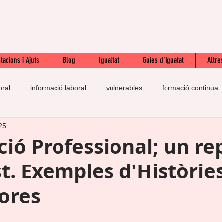
tacions i Ajuts
Blog
Igualtat
Guies d'Iguatat
Altre
oral
informació laboral
vulnerables
formació continua
25
prestació
pràctiques
autoestima
esforç
SOL
ió Professional; un rep
t. Exemples d'Històrie
n
IQPIB
contracte laboral
salari mínim interprofessiona
ores
te
feina
drets laborals
inmigració
UGT
inte