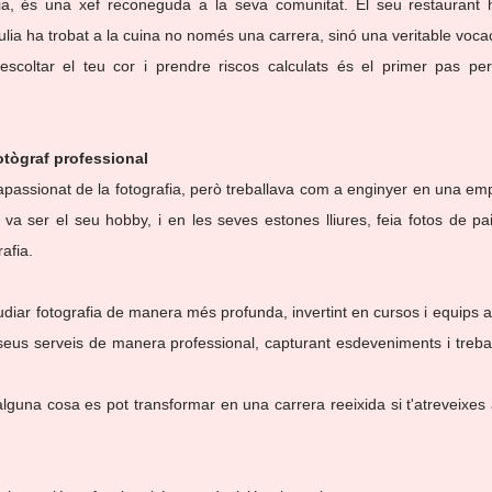
dia, és una xef reconeguda a la seva comunitat. El seu restaurant h
Julia ha trobat a la cuina no només una carrera, sinó una veritable voca
scoltar el teu cor i prendre riscos calculats és el primer pas per 
fotògraf professional
passionat de la fotografia, però treballava com a enginyer en una emp
 va ser el seu hobby, i en les seves estones lliures, feia fotos de pai
rafia.
diar fotografia de manera més profunda, invertint en cursos i equips a
seus serveis de manera professional, capturant esdeveniments i treba
alguna cosa es pot transformar en una carrera reeixida si t'atreveixes a