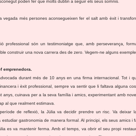
esconegut poden fer que molts dubtin a seguir els seus somnis.
a vegada més persones aconsegueixen fer el salt amb èxit i transfor
ció professional són un testimoniatge que, amb perseverança, forma
sible construir una nova carrera des de zero. Vegem-ne alguns exempl
xef emprenedora.
advocada durant més de 10 anys en una firma internacional. Tot i que
financera i èxit professional, sempre va sentir que li faltava alguna cos
nt anys, cuinava per a la seva família i amics, experimentant amb nove
 cap al que realment estimava.
eríode de reflexió, la Júlia va decidir prendre un risc. Va deixar 
studiar gastronomia de manera formal. Al principi, els seus amics i fa
úlia es va mantenir ferma. Amb el temps, va obrir el seu propi restaura