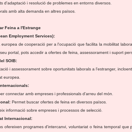
ts d'adaptació i resolució de problemes en entorns diversos.
orals amb alta demanda en altres països.
r Feina a l'Estrange
ean Employment Services):
seu portal, pots accedir a ofertes de feina, assessorament i suport pers
del SOIB:
at europea.
Internacionals:
 per connectar amb empreses i professionals d'arreu del món.
ional:
 Permet buscar ofertes de feina en diversos països.
eix informació sobre empreses i processos de selecció.
t Internacional:
s ofereixen programes d'intercanvi, voluntariat o feina temporal que 