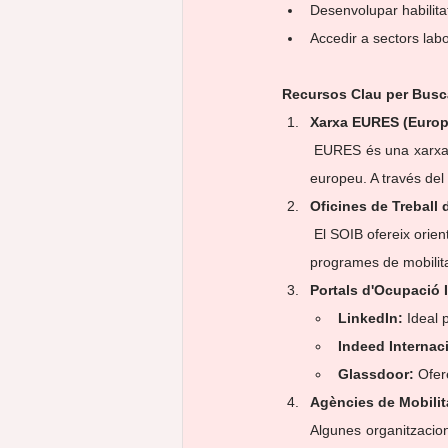
Desenvolupar habilita
Accedir a sectors lab
Recursos Clau per Busca
Xarxa EURES (Europ
 EURES és una xarxa europea de cooperació per a l'ocupació que facilita la mobilitat laboral a l'espai econòmic 
europeu. A través del 
Oficines de Treball 
 El SOIB ofereix orientació i assessorament sobre oportunitats laborals a l'estranger, incloent-hi informació sobre 
programes de mobilit
Portals d'Ocupació 
LinkedIn:
 Ideal
Indeed Internac
Glassdoor:
 Ofer
Agències de Mobilita
Algunes organitzacion