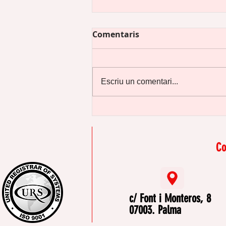
Comentaris
Escriu un comentari...
Preguntes il·legals en una
entrevista de treball
Co
c/ Font i Monteros, 8
07003. Palma