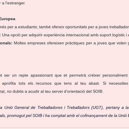
 a l'estranger.
 Europea
és per a estudiants; també ofereix oportunitats per a joves treballadors
:
 Una opció per adquirir experiència internacional amb suport logístic i
ionals:
 Moltes empreses ofereixen pràctiques per a joves que volen g
pot ser un repte apassionant que et permetrà créixer personalment i
i aprofita tots els recursos que tens al teu abast. Si necessite
t, no dubtis a acudir al teu servei d'orientació del SOIB.
la Unió General de Treballadores i Treballadors (UGT), pertany a la
egrals, promogut pel SOIB i ha comptat amb el cofinançament de la Uni