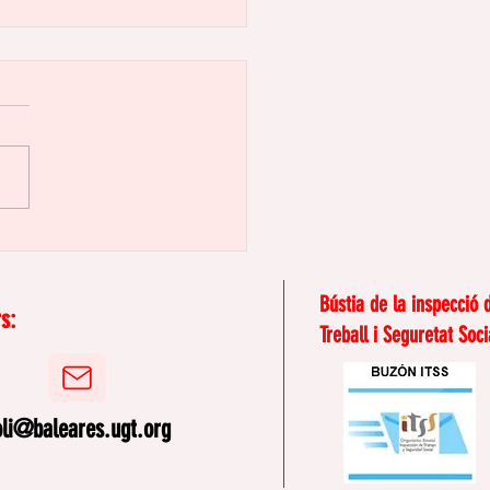
riminació per edat en
eina: la que ningú no
mena
Bústia de la inspecció 
s:
Treball i Seguretat Soci
oli@baleares.ugt.org