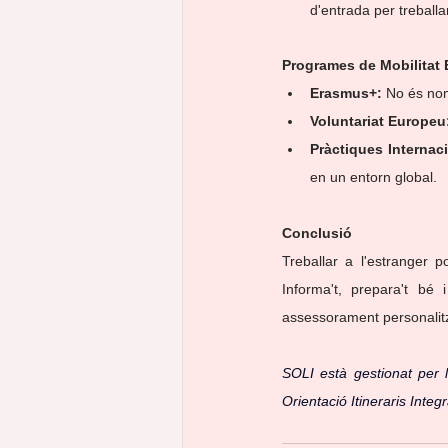
d'entrada per treballar
Programes de Mobilitat
Erasmus+:
 No és nom
Voluntariat Europeu
Pràctiques Internac
en un entorn global.
Conclusió
Treballar a l'estranger 
Informa't, prepara't bé 
assessorament personalitza
SOLI està gestionat per 
Orientació Itineraris Int