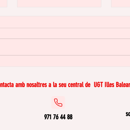
La feina domèstica i de
Disc
cures: invisible però real
la f
ano
ntacta amb nosaltres a la seu central de
UGT Illes Balear
s
971 76 44 88