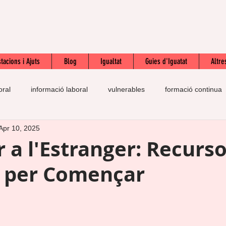
tacions i Ajuts
Blog
Igualtat
Guies d'Iguatat
Altre
oral
informació laboral
vulnerables
formació continua
Apr 10, 2025
prestació
pràctiques
autoestima
esforç
SOL
r a l'Estranger: Recurso
s per Començar
n
IQPIB
contracte laboral
salari mínim interprofessiona
te
feina
drets laborals
inmigració
UGT
inte