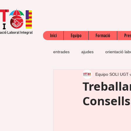
Inici
Equipo
Formació
Pres
entrades
ajudes
orientació lab
Equipo SOLI UGT
SEPE
subsidi
jubilació
Treballa
Consell
acreditació competències professio
defensa dels drets
precontrac