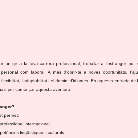
 un gir a la teva carrera professional, treballar a l'estranger pot 
l personal com laboral. A més d'obrir-te a noves oportunitats, t'aj
exibilitat, l'adaptabilitat i el domini d'idiomes. En aquesta entrada de b
cials per començar aquesta aventura.
tranger?
 et permet:
professional internacional.
petències lingüístiques i culturals.