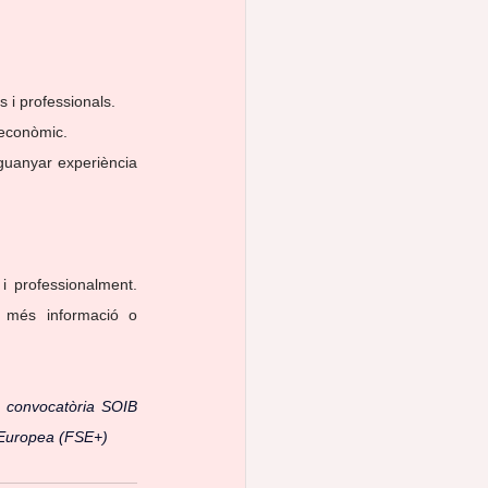
 i professionals.
 econòmic.
uanyar experiència 
 professionalment. 
s més informació o 
 convocatòria SOIB 
ó Europea (FSE+)