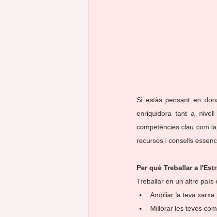
oportunitat laboral
estiu
Si estàs pensant en donar
enriquidora tant a nivel
competències clau com la fl
recursos i consells essen
Per què Treballar a l'Es
Treballar en un altre país
Ampliar la teva xarxa 
Millorar les teves com