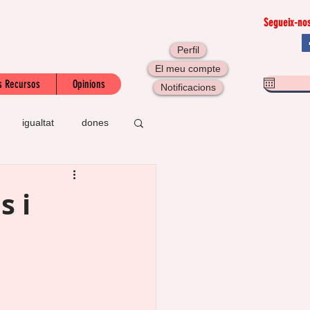
Segueix-nos
Perfil
El meu compte
s Recursos
Opinions
Notificacions
igualtat
dones
I
taller
s i
l
LGBTI
gració