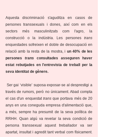
Aquesta discriminació s'aguditza en casos de 
persones transsexuals i dones, així com en els 
sectors més masculinitzats com l'agro, la 
construcció o la indústria. Les persones 
trans
enquestades sofreixen el doble de desocupació en 
relació amb la resta de la mostra, i 
un 40% de les 
persones 
trans
 consultades asseguren haver 
estat rebutjades en l'entrevista de treball per la 
seva identitat de gènere. 
 Ser gai ‘visible’ suposa exposar-se al desprestigi a 
través de rumors, però no únicament. Abad compta 
el cas d'un enquestat 
trans
 que portava més de 20 
anys en una coneguda empresa d'alimentació que, 
a més, sempre ha presumit de la seva política de 
RRHH. Quan algú va revelar la seva condició de 
persona transsexual aquest treballador va ser 
apartat, insultat i agredit tant verbal com físicament. 