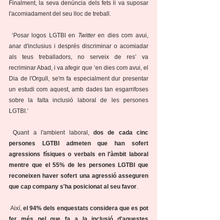
Finalment, la seva denúncia dels fets li va suposar 
l'acomiadament del seu lloc de treball.
 ‘Posar logos LGTBI en 
Twitter
 en dies com avui, 
anar d'inclusius i després discriminar o acomiadar 
als teus treballadors, no serveix de res’ va 
recriminar Abad, i va afegir que ‘en dies com avui, el 
Dia de l'Orgull, se'm fa especialment dur presentar 
un estudi com aquest, amb dades tan esgarrifoses 
sobre la falta inclusió laboral de les persones 
LGTBI.’ 
 Quant a l'ambient laboral, 
dos de cada cinc 
persones LGTBI admeten que han sofert 
agressions físiques o verbals en l'àmbit laboral 
mentre que el 55% de les persones LGTBI que 
reconeixen haver sofert una agressió asseguren 
que cap company s'ha posicionat al seu favor
. 
 Així, 
el 94% dels enquestats considera que es pot 
fer més pel que fa a la inclusió d'aquestes 