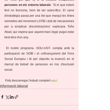
persones en els entorns laborals
. ‘Si el que estem 
fent no funciona, hem de ser autocrítics. El canvi 
d'estratègia passa per una llei que marqui les línies 
vermelles del moviment LGTBI i doti de mecanismes 
per a erradicar discriminacions’ explicava Toño 
Abad, qui espera que aquest marc legal pugui estar 
llest dins d'un any. 
 El nostre programa -SOLI-UGT- compta amb la 
participació de SOIB i el cofinançament del Fons 
Social Europeu i té per objectiu la inserció en el 
mercat de treball de persones en risc d'exclusió 
social. 
 Pots descarregar l'estudi complert 
aquí
.
informació laboral