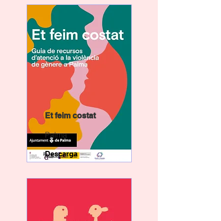
Et feim costat
Palma
Descarga