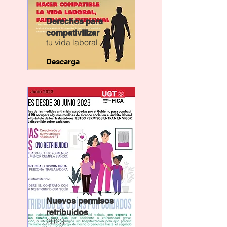
Derechos para
compativilizar
tu vida laboral
Descarga
Nuevos permisos
retribuidos
2023