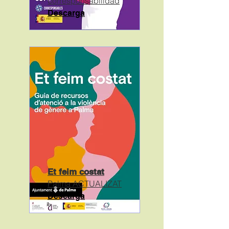
corresponsabilidad
Descarga
Et feim costat
Palma
ACTUALIZAT
Descarga