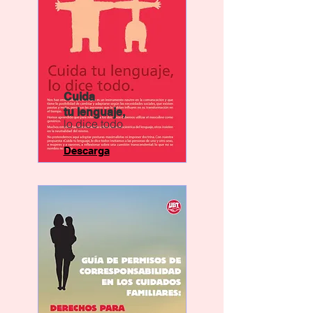
Cuida
tu lenguaje,
lo dice todo
Descarga