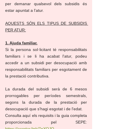
per demanar qualsevol dels subsidis és 
estar apuntat a l'atur.
AQUESTS SÓN ELS TIPUS DE SUBSIDIS 
PER ATUR:
1. Ajuda familiar.
Si la persona sol·licitant té responsabilitats 
familiars i se li ha acabat l'atur, podeu 
accedir a un subsidi per desocupació amb 
responsabilitats familiars per esgotament de 
la prestació contributiva.
La durada del subsidi serà de 6 mesos 
prorrogables per períodes semestrals, 
segons la durada de la prestació per 
desocupació que s'hagi esgotat i de l'edat.
Consulta aquí els requisits i la guia completa 
proporcionada pel SEPE: 
https://acortar.link/7nXQJO