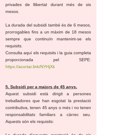
privades de llibertat durant més de sis 
mesos.
La durada del subsidi també és de 6 mesos, 
prorrogables fins a un màxim de 18 mesos 
sempre que continuïn mantenint-se els 
requisits.
Consulta aquí els requisits i la guia completa 
proporcionada pel SEPE: 
https://acortar.link/NYHjXk
5. Subsidi per a majors de 45 anys.
Aquest subsidi està dirigit a persones 
treballadores que han esgotat la prestació 
contributiva, tenen 45 anys o més i no tenen 
responsabilitats familiars a càrrec seu. 
Aquests són els requisits:
La durada d’aquesta prestació és de sis 