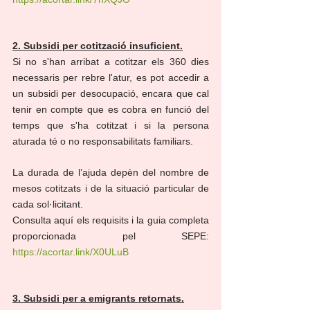
2. Subsidi per cotització insuficient.
Si no s'han arribat a cotitzar els 360 dies 
necessaris per rebre l'atur, es pot accedir a 
un subsidi per desocupació, encara que cal 
tenir en compte que es cobra en funció del 
temps que s'ha cotitzat i si la persona 
aturada té o no responsabilitats familiars.
La durada de l’ajuda depèn del nombre de 
mesos cotitzats i de la situació particular de 
cada sol·licitant.
Consulta aquí els requisits i la guia completa 
proporcionada pel SEPE: 
https://acortar.link/X0ULuB
3. Subsidi per a emigrants retornats.