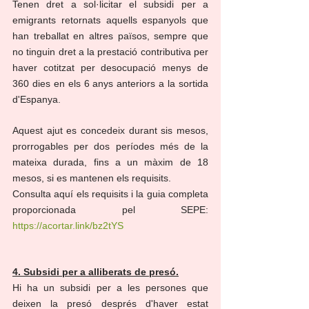
Tenen dret a sol·licitar el subsidi per a 
emigrants retornats aquells espanyols que 
han treballat en altres països, sempre que 
no tinguin dret a la prestació contributiva per 
haver cotitzat per desocupació menys de 
360 dies en els 6 anys anteriors a la sortida 
d'Espanya.
Aquest ajut es concedeix durant sis mesos, 
prorrogables per dos períodes més de la 
mateixa durada, fins a un màxim de 18 
mesos, si es mantenen els requisits.
Consulta aquí els requisits i la guia completa 
proporcionada pel SEPE: 
https://acortar.link/bz2tYS
4. Subsidi per a alliberats de presó.
Hi ha un subsidi per a les persones que 
deixen la presó després d'haver estat 