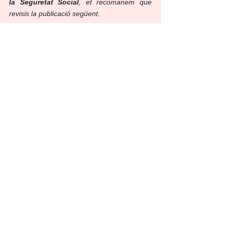
la Seguretat Social
, et recomanem que 
revisis la publicació següent.
PIO de SOLI UGT.IB forma part del 
programa: “SOIB Itineraris Integrats 
d'Inserció”, promogut pel SOIB i compta 
amb el finançament del Fons Social Europeu 
Plus (FSE+).
Mostra-ho tot
Entrades recents