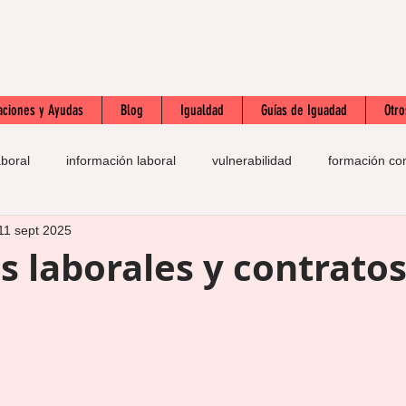
aciones y Ayudas
Blog
Igualdad
Guías de Iguadad
Otro
aboral
información laboral
vulnerabilidad
formación co
11 sept 2025
ERTE
prácticas
autoestima
esfuerzo
SOLI
 laborales y contratos
e empleo
IQPIB
acreditación competencias profesion
nimo interprofesional
historia
LGBTI
contratos
p