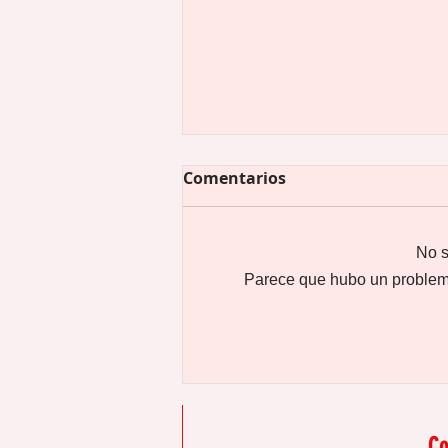
Comentarios
No s
Parece que hubo un problema 
Preguntas ilegales en una
entrevista de trabajo
Co