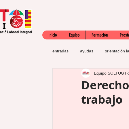
Inicio
Equipo
Formación
Prest
entradas
ayudas
orientación l
Equipo SOLI UGT
mujeres
SEPE
subsidio
Derechos
trabajo
apoyo emocional
búsqueda d
derechos laborales
salario mí