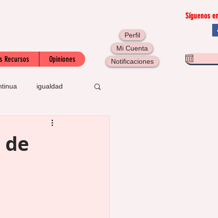
Síguenos en
Perfil
Mi Cuenta
s Recursos
Opiniones
Notificaciones
ntinua
igualdad
SOIB
 de
carta de presentación
recontrato