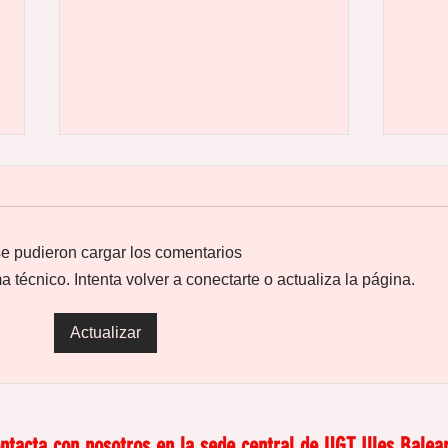
e pudieron cargar los comentarios
técnico. Intenta volver a conectarte o actualiza la página.
El trabajo doméstico y de
Disc
Actualizar
cuidados: invisible pero
en e
real
nom
ntacta con nosotros en la sede central de
UGT Illes Balear