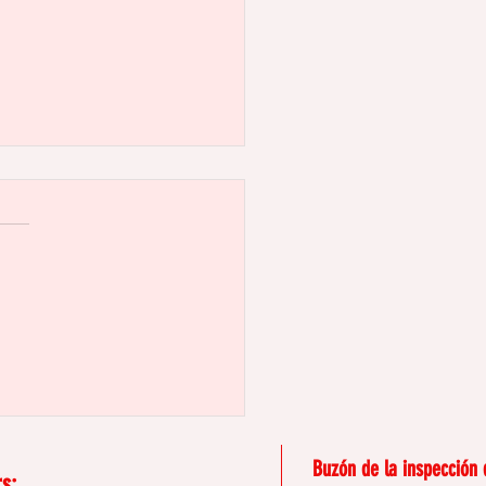
riminación por edad
l trabajo: la que nadie
bra
Buzón de la inspección 
s: