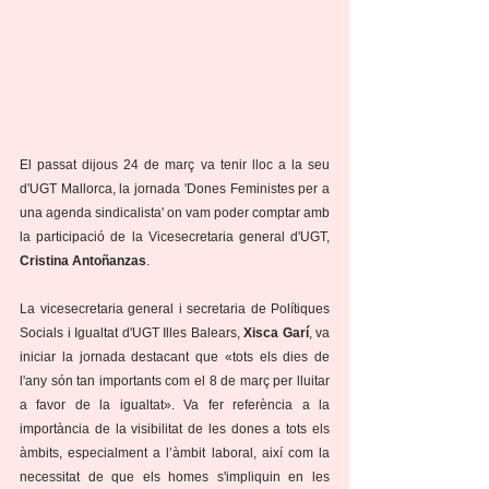
El passat dijous 24 de març va tenir lloc a la seu 
d'UGT Mallorca, la jornada 'Dones Feministes per a 
una agenda sindicalista' on vam poder comptar amb 
la participació de la Vicesecretaria general d'UGT, 
Cristina Antoñanzas
.
La vicesecretaria general i secretaria de Polítiques 
Socials i Igualtat d'UGT Illes Balears, 
Xisca Garí
, va 
iniciar la jornada destacant que «tots els dies de 
l'any són tan importants com el 8 de març per lluitar 
a favor de la igualtat». Va fer referència a la 
importància de la visibilitat de les dones a tots els 
àmbits, especialment a l’àmbit laboral, així com la 
necessitat de que els homes s'impliquin en les 