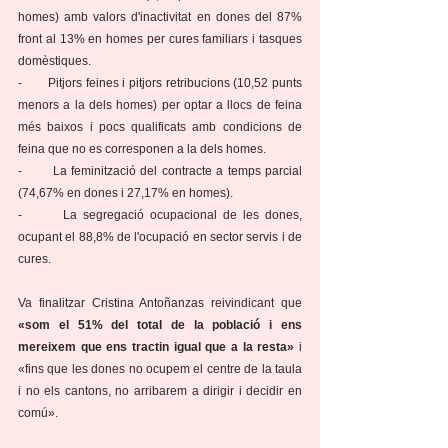
homes) amb valors d'inactivitat en dones del 87% 
front al 13% en homes per cures familiars i tasques 
domèstiques.
-       Pitjors feines i pitjors retribucions (10,52 punts 
menors a la dels homes) per optar a llocs de feina 
més baixos i pocs qualificats amb condicions de 
feina que no es corresponen a la dels homes.
-       La feminització del contracte a temps parcial 
(74,67% en dones i 27,17% en homes).
-       La segregació ocupacional de les dones, 
ocupant el 88,8% de l'ocupació en sector servis i de 
cures.
Va finalitzar Cristina Antoñanzas reivindicant que 
«som el 51% del total de la població i ens 
mereixem que ens tractin igual que a la resta»
 i 
«fins que les dones no ocupem el centre de la taula 
i no els cantons, no arribarem a dirigir i decidir en 
comú».