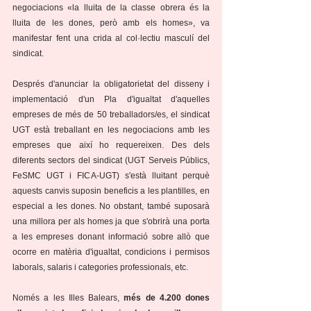
negociacions «la lluita de la classe obrera és la 
lluita de les dones, però amb els homes», va 
manifestar fent una crida al col·lectiu masculí del 
sindicat.
Després d'anunciar la obligatorietat del disseny i 
implementació d'un Pla d'igualtat d'aquelles 
empreses de més de 50 treballadors/es, el sindicat 
UGT està treballant en les negociacions amb les 
empreses que així ho requereixen. Des dels 
diferents sectors del sindicat (UGT Serveis Públics, 
FeSMC UGT i FICA-UGT) s'està lluitant perquè 
aquests canvis suposin beneficis a les plantilles, en 
especial a les dones. No obstant, també suposarà 
una millora per als homes ja que s'obrirà una porta 
a les empreses donant informació sobre allò que 
ocorre en matèria d'igualtat, condicions i permisos 
laborals, salaris i categories professionals, etc.
Només a les Illes Balears, 
més de 4.200 dones 