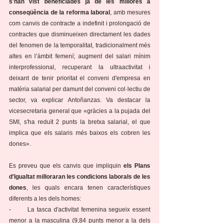
s'han vist beneficiades ja de les millores a 
conseqüència de la reforma laboral
, amb mesures 
com canvis de contracte a indefinit i prolongació de 
contractes que disminueixen directament les dades 
del fenomen de la temporalitat, tradicionalment més 
altes en l’àmbit femení; augment del salari mínim 
interprofessional, recuperant la ultraactivitat i 
deixant de tenir prioritat el conveni d'empresa en 
matèria salarial per damunt del conveni col·lectiu de 
sector, va explicar Antoñanzas. Va destacar la 
vicesecretaria general que «gràcies a la pujada del 
SMI, s'ha reduït 2 punts la bretxa salarial, el que 
implica que els salaris més baixos els cobren les 
dones». 
Es preveu que els canvis que impliquin 
els Plans 
d'Igualtat milloraran les condicions laborals de les 
dones
, les quals encara tenen característiques 
diferents a les dels homes:
-       La tasca d'activitat femenina segueix essent 
menor a la masculina (9,84 punts menor a la dels 