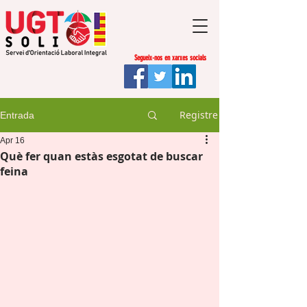
Segueix-nos en xarxes socials
Registre
Entrada
Apr 16
Què fer quan estàs esgotat de buscar
feina