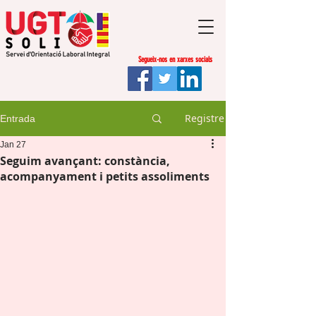
Segueix-nos en xarxes socials
Registre
Entrada
Jan 27
Seguim avançant: constància,
acompanyament i petits assoliments