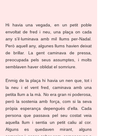
Hi havia una vegada, en un petit poble 
envoltat de fred i neu, una plaça on cada 
any s’il·luminava amb mil llums per-Nadal. 
Però aquell any, algunes llums havien deixat 
de brillar. La gent caminava de pressa, 
preocupada pels seus assumptes, i molts 
semblaven haver oblidat el somriure.
Enmig de la plaça hi havia un nen que, tot i 
la neu i el vent fred, caminava amb una 
petita llum a la mà. No era gran ni poderosa, 
però la sostenia amb força, com si la seva 
pròpia esperança depengués d’ella. Cada 
persona que passava pel seu costat veia 
aquella llum i sentia un petit caliu al cor. 
Alguns es quedaven mirant, alguns 