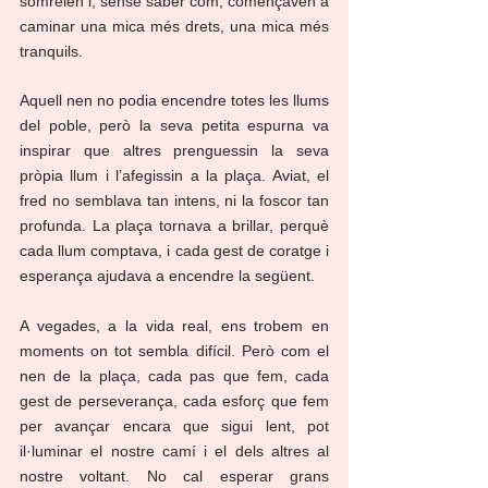
somreien i, sense saber com, començaven a 
caminar una mica més drets, una mica més 
tranquils.
Aquell nen no podia encendre totes les llums 
del poble, però la seva petita espurna va 
inspirar que altres prenguessin la seva 
pròpia llum i l’afegissin a la plaça. Aviat, el 
fred no semblava tan intens, ni la foscor tan 
profunda. La plaça tornava a brillar, perquè 
cada llum comptava, i cada gest de coratge i 
esperança ajudava a encendre la següent.
A vegades, a la vida real, ens trobem en 
moments on tot sembla difícil. Però com el 
nen de la plaça, cada pas que fem, cada 
gest de perseverança, cada esforç que fem 
per avançar encara que sigui lent, pot 
il·luminar el nostre camí i el dels altres al 
nostre voltant. No cal esperar grans 