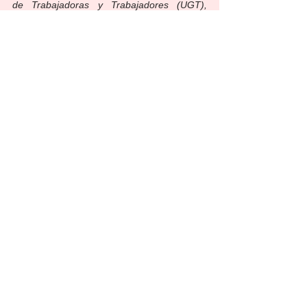
de Trabajadoras y Trabajadores (UGT), 
pertenece a la convocatoria SOIB 
Orientación Itinerarios Integrales de 
Inserción, promovido por el SOIB y ha 
contado con la cofinanciación de la Unión 
Europea (FSE+)
Ver todo
Entradas recientes