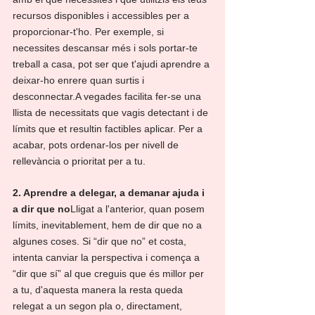
recursos disponibles i accessibles per a 
proporcionar-t'ho. Per exemple, si 
necessites descansar més i sols portar-te 
treball a casa, pot ser que t'ajudi aprendre a 
deixar-ho enrere quan surtis i 
desconnectar.A vegades facilita fer-se una 
llista de necessitats que vagis detectant i de 
límits que et resultin factibles aplicar. Per a 
acabar, pots ordenar-los per nivell de 
rellevància o prioritat per a tu.
2. Aprendre a delegar, a demanar ajuda i 
a dir que no
Lligat a l'anterior, quan posem 
límits, inevitablement, hem de dir que no a 
algunes coses. Si “dir que no” et costa, 
intenta canviar la perspectiva i comença a 
“dir que sí” al que creguis que és millor per 
a tu, d'aquesta manera la resta queda 
relegat a un segon pla o, directament, 