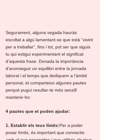
Segurament, alguna vegada hauràs 
escoltat a algú lamentant-se que està “vivint 
per a treballar”, fins i tot, pot ser que siguis 
tu qui estigui experimentant el significat 
d'aquesta frase. Donada la importància 
d'aconseguir un equilibri entre la jornada 
laboral i el temps que dediquem a l'àmbit 
personal, et comparteixo algunes pautes 
perquè pugui resultar-te més senzill 
mantenir-ho:
4 pautes que et poden ajudar:
1. Establir els teus límits:
Per a poder 
posar límits, és important que connectis 
amb el que necessites i que utilitzis els teus 