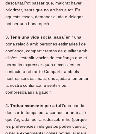
descartat.Pot passar que, malgrat haver 
prioritzat, sents que no arribes a tot. En 
aquests casos, demanar ajuda o delegar 
pot ser una bona opció.
3. Tenir una vida social sana
Tenir una 
bona relació amb persones estimades i de 
confiança, compartir temps de qualitat amb 
ells/es i establir vincles de confiança que et 
permetin expressar quan necessites un 
contacte o retirar-te.Compartir amb els 
nostres sers estimats, ens ajuda a fomentar 
la nostra confiança, a sentir-nos 
compresos/as i a gaudir.
4. Trobar moments per a tu
D'una banda, 
dedicar-te temps per a connectar amb allò 
que t'agrada, per a redescobrir-ho (perquè 
les preferències i els gustos poden canviar) 
o per a experimentar coses noves, ajuda a 