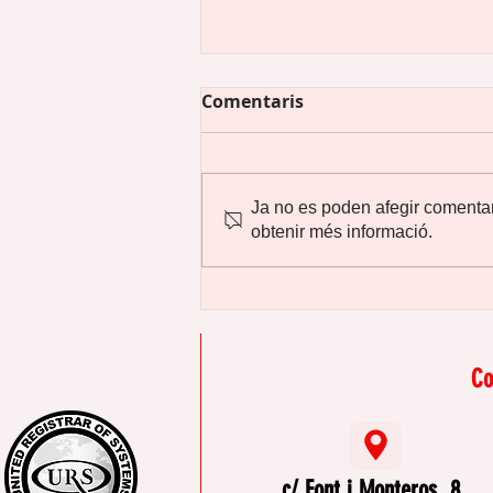
Comentaris
Ja no es poden afegir comentar
obtenir més informació.
Coneixes la història del
25N?
Co
c/ Font i Monteros, 8