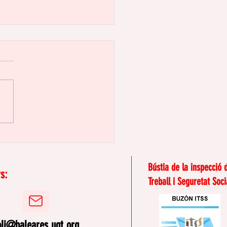
er grupal al SOLI: “La
ltat en l'àmbit
ral”
Bústia de la inspecció 
s:
Treball i Seguretat Soci
oli@baleares.ugt.org