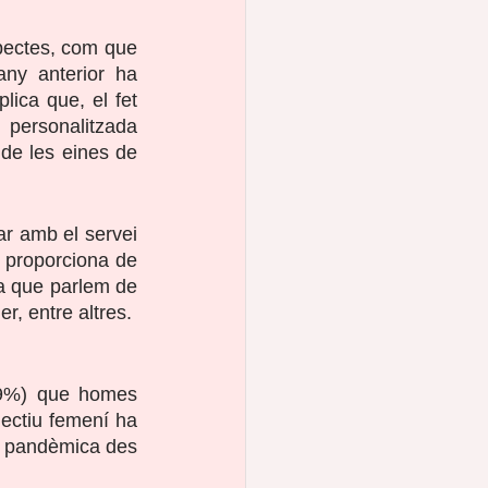
pectes, com que 
any anterior ha 
lica que, el fet 
personalitzada 
de les eines de 
r amb el servei 
ó proporciona de 
a que parlem de 
r, entre altres.
59%) que homes 
lectiu femení ha 
si pandèmica des 