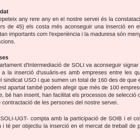
edat
repeteix any rere any en e
l
 nostre servei és la constatac
rs de 45) els costa més aconseguir una inserció en el 
 tan importants com l'experiència i la maduresa són meny
acions.
ses
partament d'Intermediació de SOLI va aconseguir signar
r a la inserció d'usuàris-es amb empreses entre les qu
l sindicat USO i que sumen un total de 160 des de que 
uest apartat també podem afegir que més de 100 emprese
, bé han inserit, han facilitat els processos de selecció o
 de contractació de les persones del nostre servei.
-SOLI-UGT- compta amb la participació de SOIB i el cof
 té per objectiu la inserció en el mercat de treball de 