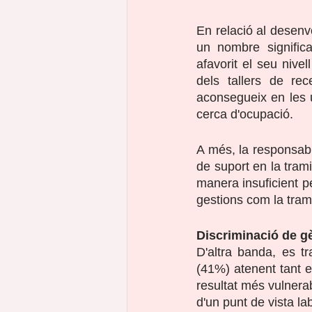
En relació al desenv
un nombre significa
afavorit el seu nivel
dels tallers de rec
aconsegueix en les u
cerca d'ocupació.
A més, la responsabl
de suport en la trami
manera insuficient p
gestions com la tram
Discriminació de g
D'altra banda, es t
(41%) atenent tant el
resultat més vulnerab
d'un punt de vista la