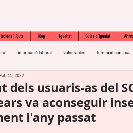
tacions i Ajuts
Blog
Igualtat
Guies d'Iguatat
Altre
oral
informació laboral
vulnerables
formació continua
Feb 11, 2022
prestació
pràctiques
autoestima
esforç
SOL
t dels usuaris-as del S
ars va aconseguir inse
n
IQPIB
contracte laboral
salari mínim interprofessiona
ent l'any passat
te
feina
drets laborals
inmigració
UGT
inte