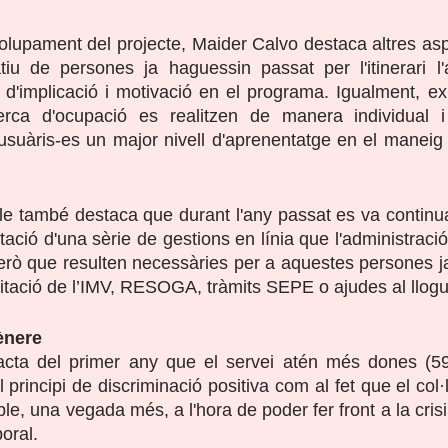
olupament del projecte, Maider Calvo destaca altres as
tiu de persones ja haguessin passat per l'itinerari l'
l d'implicació i motivació en el programa. Igualment, exp
erca d'ocupació es realitzen de manera individual i 
suàris-es un major nivell d'aprenentatge en el maneig 
e també destaca que durant l'any passat es va continua
tació d'una sèrie de gestions en línia que l'administraci
erò que resulten necessàries per a aquestes persones j
itació de l’IMV, RESOGA, tràmits SEPE o ajudes al llogue
ènere
racta del primer any que el servei atén més dones (
 principi de discriminació positiva com al fet que el col·
le, una vegada més, a l'hora de poder fer front a la cri
boral.