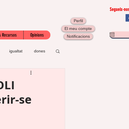
Segueix-nos
Perfil
El meu compte
s Recursos
Opinions
Notificacions
igualtat
dones
I
taller
OLI
rir-se
l
LGBTI
gració