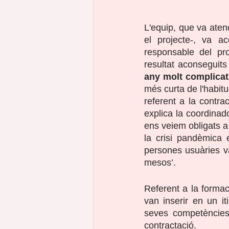
L'equip, que va aten
el projecte-, va a
responsable del pro
resultat aconseguits
any molt complicat
més curta de l'habitu
referent a la contra
explica la coordinado
ens veiem obligats a 
la crisi pandèmica 
persones usuàries v
mesos’.
Referent a la forma
van inserir en un it
seves competències 
contractació.