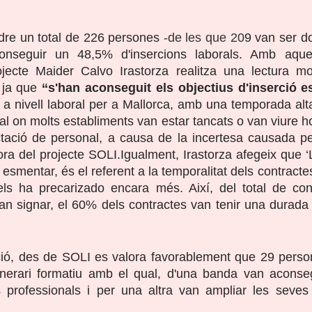
dre un total de 226 persones
 -de les que 20
9 van ser do
conseguir un 48,5% d'insercions laborals. Amb aque
jecte Maider Calvo Irastorza realitza una lectura molt
 ja que 
‘‘s'han aconseguit els objectius d'inserció es
 a nivell laboral per a Mallorca, amb una temporada alta 
al on molts establiments van estar tancats o van viure h
ctació de personal, a causa de la incertesa causada pe
ra del projecte SOLI.Igualment, Irastorza afegeix que ‘L
esmentar, és el referent a la temporalitat dels contractes
els ha precarizado encara més. Així, del total de cont
an signar, el 60% dels contractes van tenir una durada
ció, des de SOLI es valora favorablement que 29 person
inerari formatiu amb el qual, d'una banda van aconsegu
professionals i per una altra van ampliar les seves po