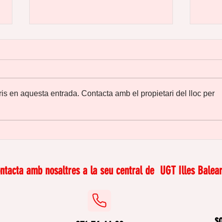
is en aquesta entrada. Contacta amb el propietari del lloc per
Tu també et xoques amb
Tall
el “sostre de vidre”?
igua
labo
ntacta amb nosaltres a la seu central de
UGT Illes Balear
s