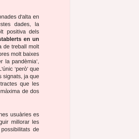
nades d'alta en 
stes dades, la 
 positiva dels 
tablerts en un 
de treball molt 
ores molt baixes 
r la pandèmia’, 
'únic ‘però’ que 
 signats, ja que 
ractes que les 
 màxima de dos 
es usuàries es 
ir millorar les 
ssibilitats de 