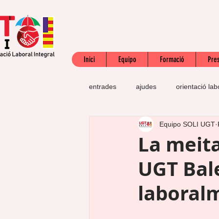
Inici
Equipo
Formació
Pres
entrades
ajudes
orientació lab
Equipo SOLI UGT
SEPE
subsidi
jubilació
La meita
UGT Bale
acreditació competències professio
laboralm
defensa dels drets
precontrac