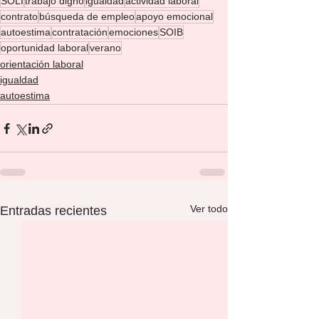
SOLI
trabajo digno
igualdad
actividad laboral
contrato
búsqueda de empleo
apoyo emocional
autoestima
contratación
emociones
SOIB
oportunidad laboral
verano
orientación laboral
igualdad
autoestima
Ver todo
Entradas recientes